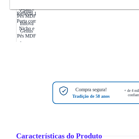
Compra segura!
+ de 4 mil
confiam
Tradição de 58 anos
Características do Produto