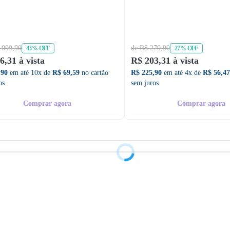
.099,90
de R$ 279,90
43% OFF
27% OFF
6,31 à vista
R$ 203,31 à vista
,90
em até 10x de
R$ 69,59
no cartão
R$ 225,90
em até 4x de
R$ 56,47
os
sem juros
Comprar agora
Comprar agora