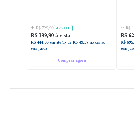
de R$ 729,90
de R$ 1
45% OFF
R$ 399,90 à vista
R$ 62
R$ 444,33
em até 9x de
R$ 49,37
no cartão
R$ 695
sem juros
sem jur
Comprar agora