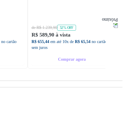
de R$ 1.239,90
de R$ 
52% OFF
R$ 589,90 à vista
R$ 58
no cartão
R$ 655,44
em até 10x de
R$ 65,54
no cartão
R$ 655
sem juros
sem ju
Comprar agora