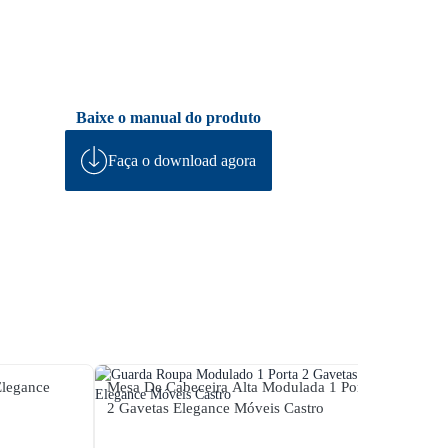
Baixe o manual do produto
Faça o download agora
legance
Mesa De Cabeceira Alta Modulada 1 Porta
Mesa D
2 Gavetas Elegance Móveis Castro
2 Gave