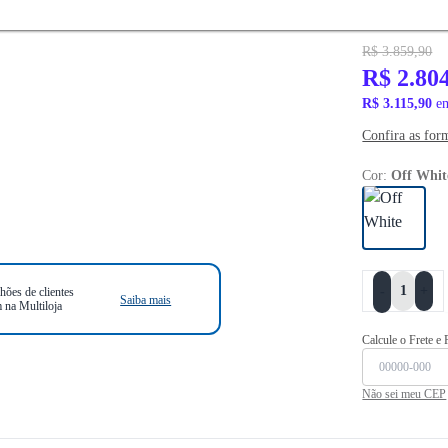
R$ 3.859,90
R$ 2.80
R$ 3.115,90
em
Confira as for
Cor:
Off Whit
+
-
hões de clientes
Saiba mais
 na Multiloja
Calcule o Frete e
Não sei meu CEP