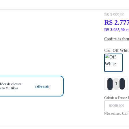
R$ 3.999,90
R$ 2.77
R$ 3.085,90
em
Confira as for
Cor:
Off Whit
+
-
hões de clientes
Saiba mais
 na Multiloja
Calcule o Frete e
Não sei meu CEP