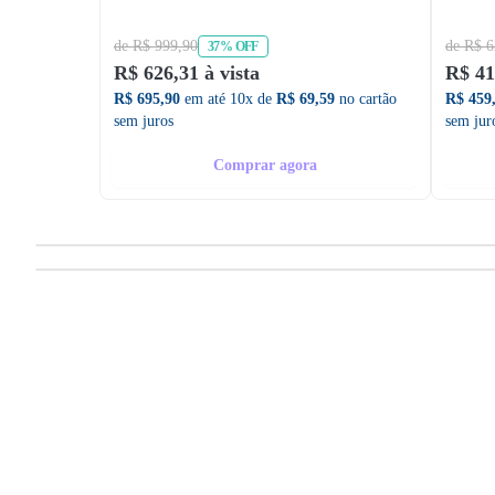
de R$ 999,90
de R$ 6
37% OFF
R$ 626,31 à vista
R$ 41
R$ 695,90
em até 10x de
R$ 69,59
no cartão
R$ 459
sem juros
sem jur
Comprar agora