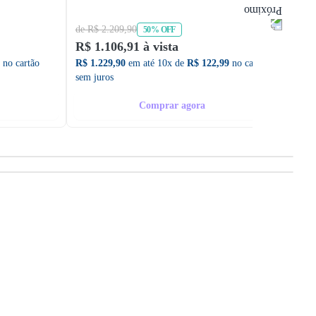
de R$ 2.209,90
de R$ 
50% OFF
R$ 1.106,91 à vista
R$ 90
no cartão
R$ 1.229,90
em até 10x de
R$ 122,99
no cartão
R$ 1.0
sem juros
sem ju
Comprar agora