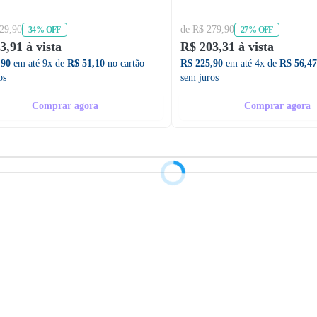
29,90
de R$ 279,90
34% OFF
27% OFF
3,91 à vista
R$ 203,31 à vista
,90
em até 9x de
R$ 51,10
no cartão
R$ 225,90
em até 4x de
R$ 56,47
os
sem juros
Comprar agora
Comprar agora