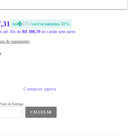
7,31
no
você economiza 31%
 até 10x de
R$ 308,59
no cartão sem juros
mas de pagamento
e
Comprar agora
 Prazo de Entrega
CALCULAR