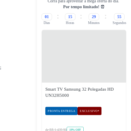
Por tempo limitado! ⏰
01
15
29
55
Dias
Horas
Minutos
Segundos
;
Smart TV Samsung 32 Polegadas HD
UN32H5000
PRONTA ENTREGA
EXCLUSIVO*
de R$ 1.439,90
19% OFF