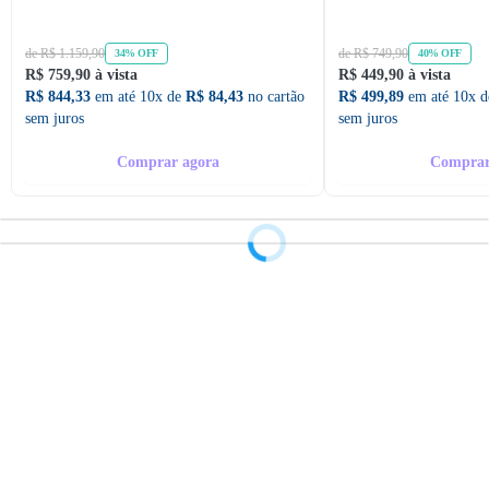
de R$ 1.159,90
de R$ 749,90
34% OFF
40% OFF
R$ 759,90 à vista
R$ 449,90 à vista
R$ 844,33
em até 10x de
R$ 84,43
no cartão
R$ 499,89
em até 10x 
sem juros
sem juros
Comprar agora
Comprar