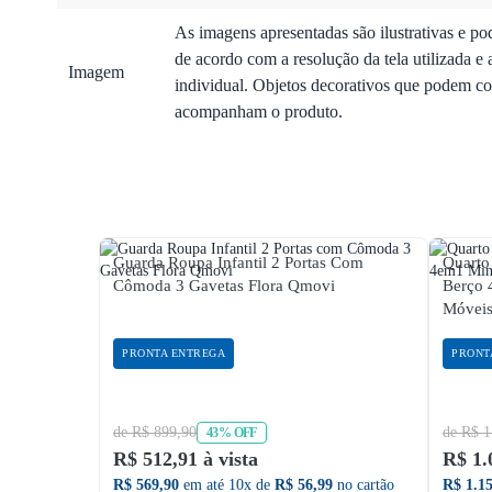
As imagens apresentadas são ilustrativas e po
de acordo com a resolução da tela utilizada e 
Imagem
individual. Objetos decorativos que podem co
acompanham o produto.
Guarda Roupa Infantil 2 Portas Com
Quarto
Cômoda 3 Gavetas Flora Qmovi
Berço
Móveis
PRONTA ENTREGA
PRONT
de R$ 899,90
de R$ 1
43% OFF
R$ 512,91 à vista
R$ 1.
R$ 569,90
em até 10x de
R$ 56,99
no cartão
R$ 1.1