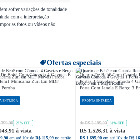
dem sofrer variações de tonalidade
ainda com a interpretação
mpor as fotos ou vídeos não
Ofertas especiais
 De Bebê Com Cômoda 4 Gavetas E
Quarto De Bebê Com Guarda 
 4em1 Minicama Zuri Em MDF
Portas 3 Gavetas Cômoda 4 Ga
 Peroba
Porta Com Janela E Berço 3 Em 1 
Rodial
A ENTREGA
PRONTA ENTREGA
.399,90
de R$ 2.199,90
25% OFF
31% OFF
043,91 à vista
R$ 1.526,31 à vista
59,90
em até 10x de
R$ 115,99
no cartão
R$ 1.695,90
em até 10x de
R$ 16