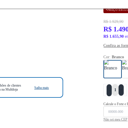
*PREÇO EXCLU
R$ 1.929,90
R$ 1.49
R$ 1.655,90
em
Confira as for
Cor:
Branco
hões de clientes
Saiba mais
 na Multiloja
+
-
Calcule o Frete e
Não sei meu CEP