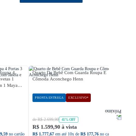
Roupa 4
Quarto De Bebê Com Guarda Roupa E
Quart
vetas 1
Cômoda Aconchego Henn
Cômod
Maya
PRONTA ENTREGA
EXCLUSIVO*
PRON
de R$ 2.699,90
de R$ 
41% OFF
R$ 1.599,90 à vista
R$ 2.
9,59
no cartão
R$ 1.777,67
em até 10x de
R$ 177,76
no cartão
R$ 2.5