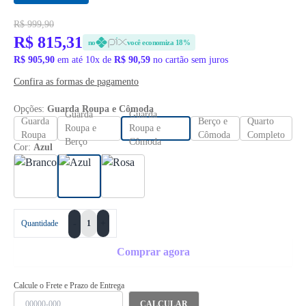
R$ 999,90
R$ 815,31
no
você economiza 18%
R$ 905,90
em até 10x de
R$ 90,59
no cartão sem juros
Confira as formas de pagamento
Opções:
Guarda Roupa e Cômoda
Guarda
Guarda
Guarda
Berço e
Quarto
Roupa e
Roupa e
Roupa
Cômoda
Completo
Berço
Cômoda
Cor:
Azul
+
Quantidade
-
Comprar agora
Calcule o Frete e Prazo de Entrega
CALCULAR