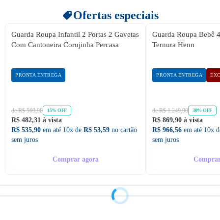
Ofertas especiais
Guarda Roupa Infantil 2 Portas 2 Gavetas
Guarda Roupa Bebê 4 
Com Cantoneira Corujinha Percasa
Ternura Henn
PRONTA ENTREGA
PRONTA ENTREGA
EXC
de R$ 569,90
de R$ 1.249,90
15% OFF
30% OFF
R$ 482,31 à vista
R$ 869,90 à vista
R$ 535,90
em até 10x de
R$ 53,59
no cartão
R$ 966,56
em até 10x 
sem juros
sem juros
Comprar agora
Comprar