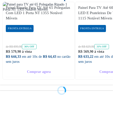
Painel Ripado Para TV Até 65 Polegadas
Painel Para TV Até 6
Com LED 1 Porta NT 1355 Notável
LED E Prateleiras De 
Móveis
1115 Notável Móveis
PRONTA ENTREGA
PRONTA ENTREGA
de R$ 899,90
de R$ 829,90
36% OFF
31% OFF
R$ 579,90 à vista
R$ 569,90 à vista
R$ 644,33
em até 10x de
R$ 64,43
no cartão
R$ 633,22
em até 10x 
sem juros
sem juros
Comprar agora
Comprar