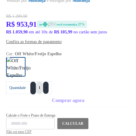
Vendido por
Multiloja
e entregue por
Multiloja
R$ 1.299,90
R$ 953,91
no
você economiza 27%
R$ 1.059,90
em até 10x de
R$ 105,99
no cartão sem juros
Confira as formas de pagamento
Cor:
Off White/Freijo Espelho
+
Quantidade
-
Comprar agora
Calcule o Frete e Prazo de Entrega
CALCULAR
Não sei meu CEP