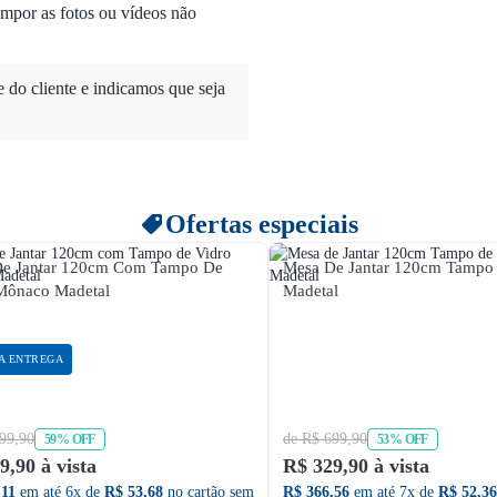
mpor as fotos ou vídeos não
do cliente e indicamos que seja
Ofertas especiais
e Jantar 120cm Com Tampo De
Mesa De Jantar 120cm Tampo 
Mônaco Madetal
Madetal
A ENTREGA
99,90
de R$ 699,90
59% OFF
53% OFF
9,90 à vista
R$ 329,90 à vista
,11
em até 6x de
R$ 53,68
no cartão sem
R$ 366,56
em até 7x de
R$ 52,36