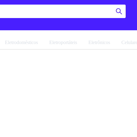
Eletrodomésticos
Eletroportáteis
Eletrônicos
Celular
Mesa De
Navegue pela 
Favoritar
Ref: 18516.33
Vendido por
M
PRONTA ENTR