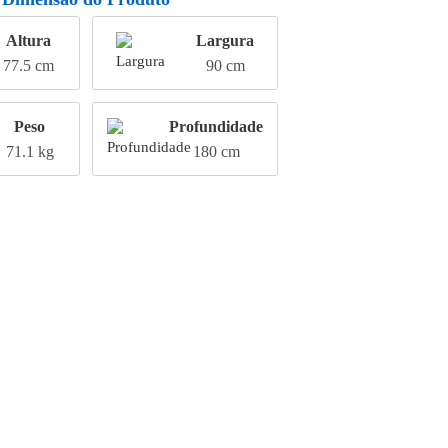
Altura
Largura
77.5 cm
90 cm
Peso
Profundidade
71.1 kg
180 cm