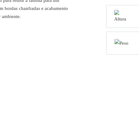
para reunir a família para um
om bordas chanfradas e acabamento
r ambiente.