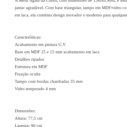
A Mesa Ágata da Cimol, com dimensões de 1,80x0,90m, é ideal 
jantar agradável. Com base triangular, tampo em MDF/vidro c
em laca, ela combina design inovador e moderno para qualque
Características:
Acabamento em pintura U.V
Base em MDF 25 e 15 mm acabamento em laca
Detalhes ripados
Estrutura em MDF
Fixação oculta
Tampo com bordas chanfradas 35 mm
Vidro temperado 4 mm
Dimensões:
Altura: 77,5 cm
Largura: 90 cm