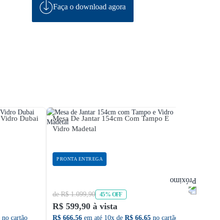
Faça o download agora
Vidro Dubai
Mesa De Jantar 154cm Com Tampo E
Mesa 
Vidro Madetal
Vidro 
PRONTA ENTREGA
PRON
de R$ 1.099,90
de R$ 
45% OFF
R$ 599,90 à vista
R$ 42
no cartão
R$ 666,56
em até 10x de
R$ 66,65
no cartão
R$ 477