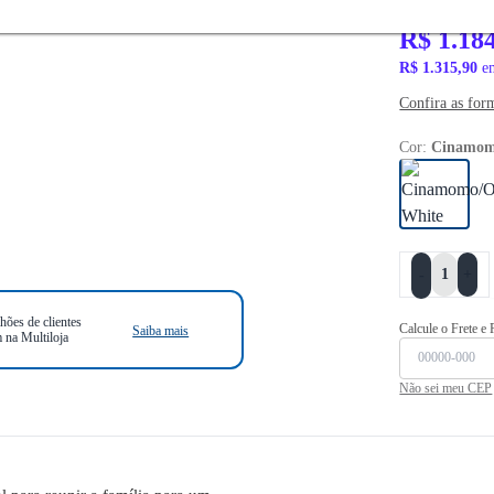
R$ 1.599,90
R$ 1.18
R$ 1.315,90
em
Confira as for
Cor:
Cinamom
+
-
hões de clientes
Calcule o Frete e
Saiba mais
 na Multiloja
Não sei meu CEP