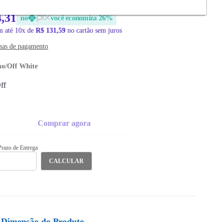
4,31
no
você economiza 26%
 até 10x de
R$ 131,59
no cartão sem juros
mas de pagamento
o/Off White
Comprar agora
 Prazo de Entrega
CALCULAR
Dimensão do Produto