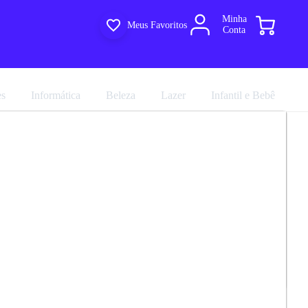
Minha
Meus Favoritos
Conta
es
Informática
Beleza
Lazer
Infantil e Bebê
 Jantar 180 Cm Agata Cimol
R$ 1.184,31
marca
Cimol
R$ 1.315,90
em até 10x de
R$ 131,59
Avalie agora!
no cartão sem juros
Compartilhar
Comprar agora
14.0
ultiloja
e entregue por
Multiloja
EGA