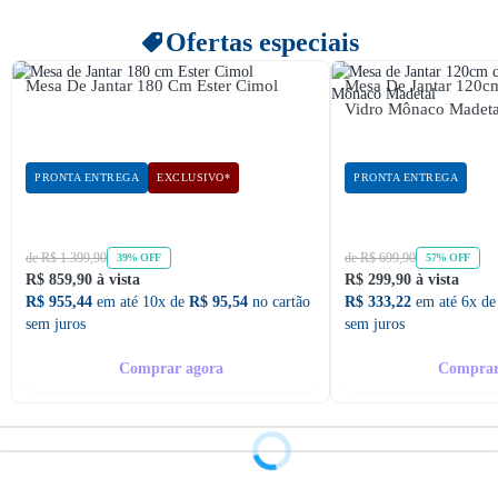
Ofertas especiais
Mesa De Jantar 180 Cm Ester Cimol
Mesa De Jantar 120
Vidro Mônaco Madeta
PRONTA ENTREGA
EXCLUSIVO*
PRONTA ENTREGA
de R$ 1.399,90
de R$ 699,90
39% OFF
57% OFF
R$ 859,90 à vista
R$ 299,90 à vista
R$ 955,44
em até 10x de
R$ 95,54
no cartão
R$ 333,22
em até 6x d
sem juros
sem juros
Comprar agora
Comprar