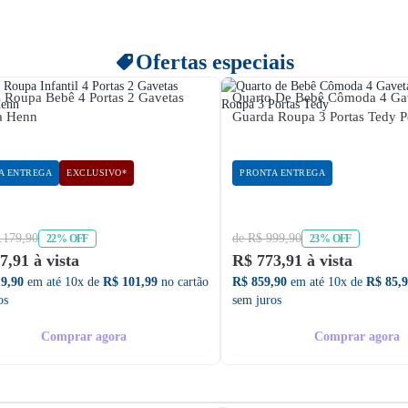
Ofertas especiais
 Roupa Bebê 4 Portas 2 Gavetas
Quarto De Bebê Cômoda 4 Ga
a Henn
Guarda Roupa 3 Portas Tedy P
A ENTREGA
EXCLUSIVO*
PRONTA ENTREGA
.179,90
de R$ 999,90
22% OFF
23% OFF
7,91 à vista
R$ 773,91 à vista
19,90
em até 10x de
R$ 101,99
no cartão
R$ 859,90
em até 10x de
R$ 85,
os
sem juros
Comprar agora
Comprar agora