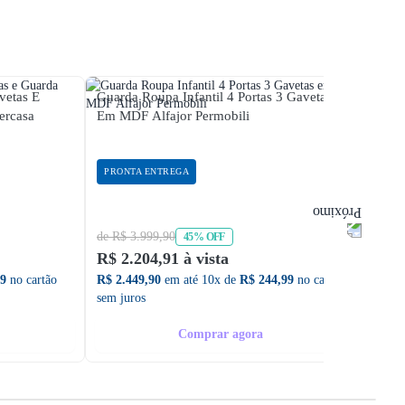
vetas E
Guarda Roupa Infantil 4 Portas 3 Gavetas
Guarda
ercasa
Em MDF Alfajor Permobili
Tedy P
PRONTA ENTREGA
PRON
de R$ 3.999,90
de R$ 
45% OFF
R$ 2.204,91 à vista
R$ 53
99
no cartão
R$ 2.449,90
em até 10x de
R$ 244,99
no cartão
R$ 595
sem juros
sem ju
Comprar agora