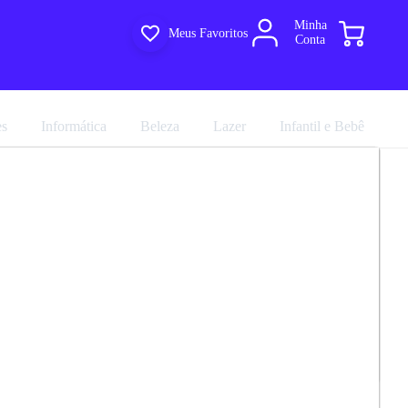
Minha
Meus Favoritos
Conta
es
Informática
Beleza
Lazer
Infantil e Bebê
oupa Infantil 3 Portas 4 Gavetas Ripado
R$ 1.169,91
oenix Baby
R$ 1.299,90
em até 10x de
R$ 129,99
no cartão sem juros
marca
Phoenix Baby
Avalie agora!
Comprar agora
Compartilhar
ultiloja
e entregue por
Multiloja