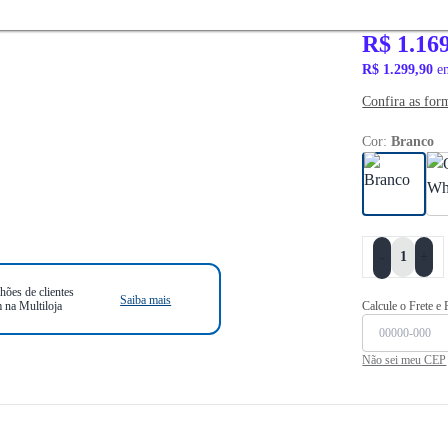
R$ 1.439,90
R$ 1.16
R$ 1.299,90
em
Confira as for
Cor:
Branco
+
-
hões de clientes
Saiba mais
 na Multiloja
Calcule o Frete e
Não sei meu CEP