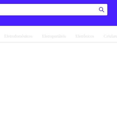
Eletrodomésticos
Eletroportáteis
Eletrônicos
Celular
Guarda R
Ayla Ph
Navegue pela 
Favoritar
Ref: 19177.1.0
Vendido por
M