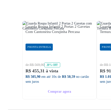
Guarda Roupa Infantil 2 Portas 2 Gavetas
Guarda
Com Cantoneira Corujinha Percasa
Ternur
PRONTA ENTREGA
PRONT
de R$ 569,90
de R$ 1
20% OFF
R$ 455,31 à vista
R$ 91
R$ 505,90
em até 10x de
R$ 50,59
no cartão
R$ 1.0
sem juros
sem jur
Comprar agora