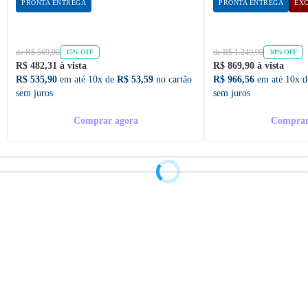
PRONTA ENTREGA
PRONTA ENTREGA
EXC
de R$ 569,90
de R$ 1.249,90
15% OFF
30% OFF
R$ 482,31 à vista
R$ 869,90 à vista
R$ 535,90
em até 10x de
R$ 53,59
no cartão
R$ 966,56
em até 10x 
sem juros
sem juros
Comprar agora
Comprar