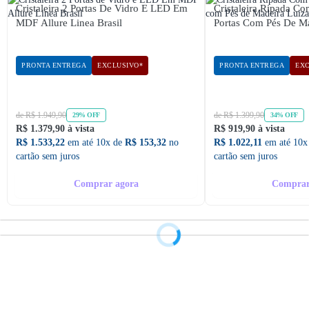
Cristaleira 2 Portas De Vidro E LED Em
Cristaleira Ripada C
MDF Allure Linea Brasil
Portas Com Pés De Ma
PRONTA ENTREGA
EXCLUSIVO*
PRONTA ENTREGA
EXC
de R$ 1.949,90
de R$ 1.399,90
29% OFF
34% OFF
R$ 1.379,90 à vista
R$ 919,90 à vista
R$ 1.533,22
em até 10x de
R$ 153,32
no
R$ 1.022,11
em até 10x
cartão sem juros
cartão sem juros
Comprar agora
Comprar