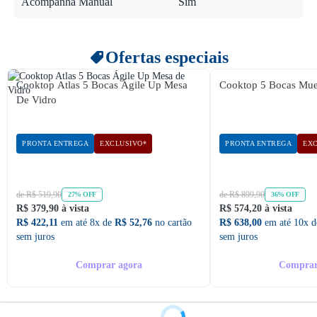
Acompanha Manual
Sim
Ofertas especiais
Cooktop Atlas 5 Bocas Ágile Up Mesa
Cooktop 5 Bocas Muel
De Vidro
PRONTA ENTREGA
EXCLUSIVO*
PRONTA ENTREGA
EXC
de R$ 519,90
de R$ 899,90
27% OFF
36% OFF
R$ 379,90 à vista
R$ 574,20 à vista
R$ 422,11
em até 8x de
R$ 52,76
no cartão
R$ 638,00
em até 10x 
sem juros
sem juros
Comprar agora
Comprar