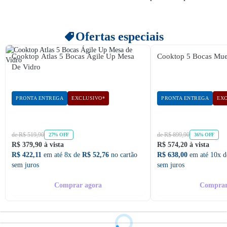
Ofertas especiais
Cooktop Atlas 5 Bocas Ágile Up Mesa
Cooktop 5 Bocas Muel
De Vidro
PRONTA ENTREGA
EXCLUSIVO*
PRONTA ENTREGA
EXC
de R$ 519,90
de R$ 899,90
27% OFF
36% OFF
R$ 379,90 à vista
R$ 574,20 à vista
R$ 422,11
em até 8x de
R$ 52,76
no cartão
R$ 638,00
em até 10x 
sem juros
sem juros
Comprar agora
Comprar