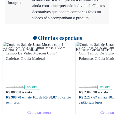
Imagem
ainda com a interpretação individual. Objetos
decorativos que podem compor as fotos ou
vídeos não acompanham o produto.
Ofertas especiais
Conjunto Sala De Jantar Mesa 136cm
Conjunto Sala De Ja
Tampo De Vidro Moscou Com 4
Com Tampo De Vidr
Cadeiras Grecia Madetal
Poltronas Grécia Made
de R$ 1.169,90
de R$ 2.799,90
24% OFF
27% OFF
R$ 889,90 à vista
R$ 2.049,90 à vista
R$ 988,78
em até 10x de
R$ 98,87
no cartão
R$ 2.277,67
em até 10x
sem juros
cartão sem juros
Comprar agora
Comprar