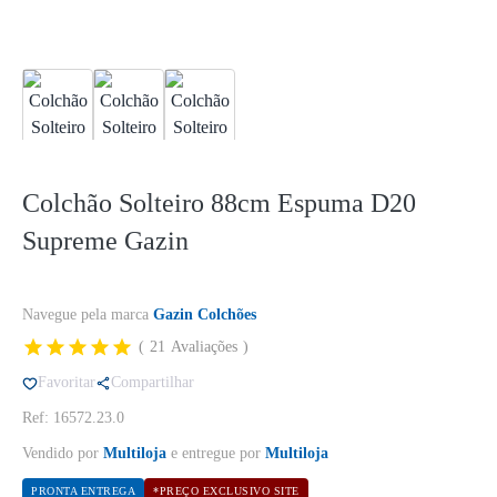
Colchão Solteiro 88cm Espuma D20
Supreme Gazin
Navegue pela marca
Gazin Colchões
21
Avaliações
Favoritar
Compartilhar
Ref: 16572.23.0
Vendido por
Multiloja
e entregue por
Multiloja
PRONTA ENTREGA
*PREÇO EXCLUSIVO SITE