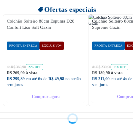
Ofertas especiais
Colchão Solteiro 88cm Espuma D28
Colchão Solteiro 88
Confort Liso Soft Gazin
Supreme Gazin
PRONTA ENTREGA
EXCLUSIVO*
PRONTA ENTREGA
EXC
de R$ 369,90
de R$ 239,90
27% OFF
21% OFF
R$ 269,90 à vista
R$ 189,90 à vista
R$ 299,89
em até 6x de
R$ 49,98
no cartão
R$ 211,00
em até 4x d
sem juros
sem juros
Comprar agora
Comprar