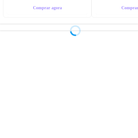
Comprar agora
Comprar