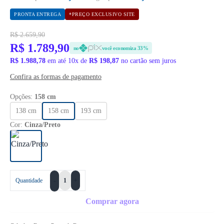
PRONTA ENTREGA
*PREÇO EXCLUSIVO SITE
R$ 2.659,90
R$ 1.789,90
no
você economiza 33%
R$ 1.988,78
em até 10x de
R$ 198,87
no cartão sem juros
Confira as formas de pagamento
Opções:
158 cm
138 cm
158 cm
193 cm
Cor:
Cinza/Preto
+
Quantidade
-
Comprar agora