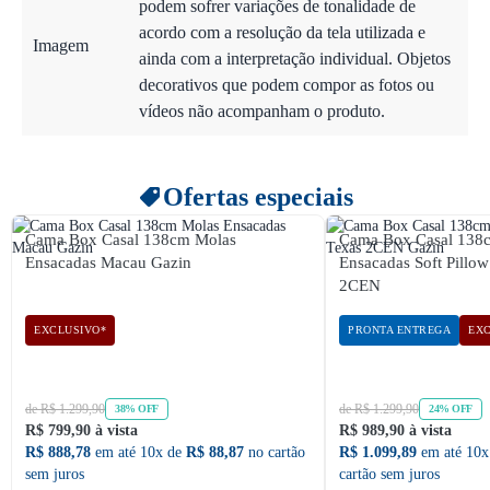
podem sofrer variações de tonalidade de
acordo com a resolução da tela utilizada e
Imagem
ainda com a interpretação individual. Objetos
decorativos que podem compor as fotos ou
vídeos não acompanham o produto.
Ofertas especiais
Cama Box Casal 138cm Molas
Cama Box Casal 138
Ensacadas Macau Gazin
Ensacadas Soft Pillo
2CEN
EXCLUSIVO*
PRONTA ENTREGA
EXC
de R$ 1.299,90
de R$ 1.299,90
38% OFF
24% OFF
R$ 799,90 à vista
R$ 989,90 à vista
R$ 888,78
em até 10x de
R$ 88,87
no cartão
R$ 1.099,89
em até 10x
sem juros
cartão sem juros