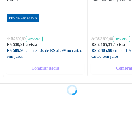
PRONTA ENTREGA
de R$ 699,90
de R$ 3.999,90
24% OFF
46% OFF
R$ 530,91 à vista
R$ 2.165,31 à vista
R$ 589,90
em até 10x de
R$ 58,99
no cartão
R$ 2.405,90
em até 10x
sem juros
cartão sem juros
Comprar agora
Comprar