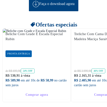
Faça o download agora
Ofertas especiais
Beliche Com Grade E Escada Especial
Treliche Com Cama D
Rubin
Madeira Maciça Sarai
PRONTA ENTREGA
de R$ 699,90
de R$ 3.999,90
24% OFF
46% OFF
R$ 530,91 à vista
R$ 2.165,31 à vista
R$ 589,90
em até 10x de
R$ 58,99
no cartão
R$ 2.405,90
em até 10x
sem juros
cartão sem juros
Comprar agora
Comprar