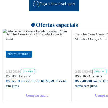
Faça o download agora
Ofertas especiais
Beliche Com Grade E Escada Especial
Treliche Com Cama D
Rubin
Madeira Maciça Sarai
PRONTA ENTREGA
de R$ 699,90
de R$ 3.999,90
27% OFF
46% OFF
R$ 509,31 à vista
R$ 2.165,31 à vista
R$ 565,90
em até 10x de
R$ 56,59
no cartão
R$ 2.405,90
em até 10x
sem juros
cartão sem juros
Comprar agora
Comprar