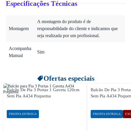
Especificações Técnicas
A montagem do produto é de
Montagem
responsabilidade do cliente e indicamos que
seja realizada por um profissional.
Acompanha
Sim
Manual
Ofertas especiais
Balcão De Pia 3 Portas 1 Gaveta 120cm
Balcão De Pia 3 Port
Sem Pia A434 Poquema
Sem Pia A434 Poqu
PRONTA ENTREGA
PRONTA ENTREGA
EXC