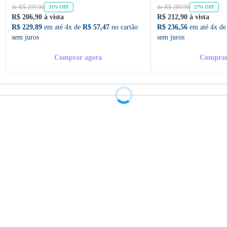
de R$ 299,90
de R$ 289,90
31% OFF
27% OFF
R$ 206,90 à vista
R$ 212,90 à vista
R$ 229,89
em até 4x de
R$ 57,47
no cartão
R$ 236,56
em até 4x d
sem juros
sem juros
Comprar agora
Comprar