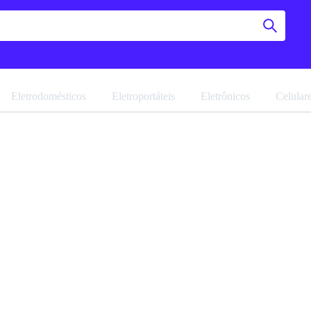
Eletrodomésticos
Eletroportáteis
Eletrônicos
Celular
Balcão 
Telasul
Navegue pela 
Favoritar
Ref: 21679.20
Vendido por
M