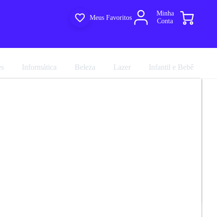
Minha
Meus Favoritos
Conta
es
Informática
Beleza
Lazer
Infantil e Bebê
2 Portas Com Tampo 80cmLumina
R$ 319,90
R$ 355,44
em até 7x de
R$ 50,77
no
cartão sem juros
marca
Telasul
Avalie agora!
Comprar agora
Compartilhar
54.0
ultiloja
e entregue por
Multiloja