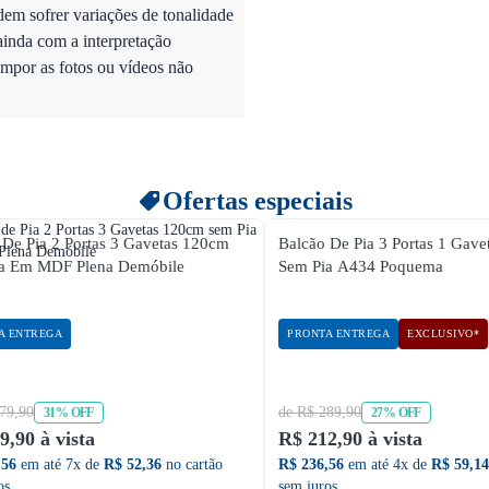
dem sofrer variações de tonalidade
ainda com a interpretação
mpor as fotos ou vídeos não
Ofertas especiais
 De Pia 2 Portas 3 Gavetas 120cm
Balcão De Pia 3 Portas 1 Gav
a Em MDF Plena Demóbile
Sem Pia A434 Poquema
A ENTREGA
PRONTA ENTREGA
EXCLUSIVO*
79,90
de R$ 289,90
31% OFF
27% OFF
9,90 à vista
R$ 212,90 à vista
,56
em até 7x de
R$ 52,36
no cartão
R$ 236,56
em até 4x de
R$ 59,14
os
sem juros