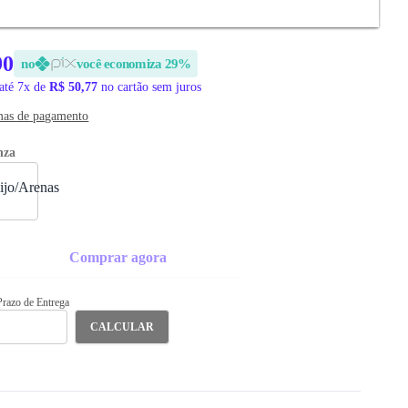
*PREÇO EXCLUSIVO SITE
EGA
90
no
você economiza 29%
até 7x de
R$ 50,77
no cartão sem juros
mas de pagamento
nza
Comprar agora
 Prazo de Entrega
CALCULAR