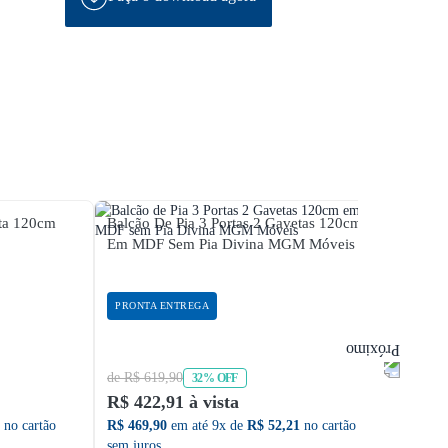
eta 120cm
Balcão De Pia 3 Portas 2 Gavetas 120cm
Balcã
Em MDF Sem Pia Divina MGM Móveis
Tampo
PRONTA ENTREGA
PRON
de R$ 619,90
de R$ 
32% OFF
R$ 422,91 à vista
R$ 29
no cartão
R$ 469,90
em até 9x de
R$ 52,21
no cartão
R$ 333
sem juros
sem ju