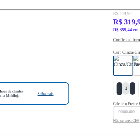
PRONTA ENTR
R$ 449,90
R$ 319,
R$ 355,44
em 
Confira as for
Cor:
Cinza/Ci
+
-
hões de clientes
Saiba mais
 na Multiloja
Calcule o Frete e
Não sei meu CEP