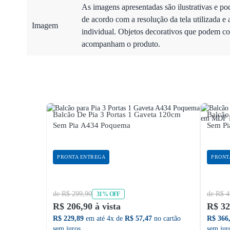
As imagens apresentadas são ilustrativas e po
de acordo com a resolução da tela utilizada e 
Imagem
individual. Objetos decorativos que podem co
acompanham o produto.
Balcão De Pia 3 Portas 1 Gaveta 120cm
Balcão
Sem Pia A434 Poquema
Sem Pi
PRONTA ENTREGA
PRONT
de R$ 299,90
de R$ 4
31% OFF
R$ 206,90 à vista
R$ 32
R$ 229,89
em até 4x de
R$ 57,47
no cartão
R$ 366
sem juros
sem jur