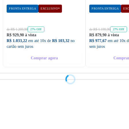
PRONTA ENTREGA
EXCLUSIVO*
PRONTA ENTREGA
EXC
de R$ 1.269,90
de R$ 1.199,90
27% OFF
27% OFF
R$ 929,90 à vista
R$ 879,90 à vista
R$ 1.033,22
em até 10x de
R$ 103,32
no
R$ 977,67
em até 10x 
cartão sem juros
sem juros
Comprar agora
Comprar