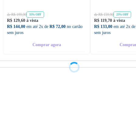
de R$ 199,90
de R$ 159,90
35% OFF
25% OFF
R$ 129,60 à vista
R$ 119,70 à vista
R$ 144,00
em até 2x de
R$ 72,00
no cartão
R$ 133,00
em até 2x d
sem juros
sem juros
Comprar agora
Comprar