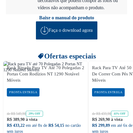
decorativos que podem compor as fotos ou
vídeos não acompanham o produto.
Baixe o manual do produto
Faça o download agora
Ofertas especiais
Rack Ripado Para TV Até 70 Polegadas 2
Rack Para TV Até 50 
Portas Com Rodízios NT 1290 Notável
De Correr Com Pés N
Móveis
Móveis
PRONTA ENTREGA
PRONTA ENTREGA
de R$ 549,90
de R$ 459,90
29% OFF
41% OFF
R$ 389,90 à vista
R$ 269,90 à vista
R$ 433,22
em até 8x de
R$ 54,15
no cartão
R$ 299,89
em até 6x d
sem juros
sem juros