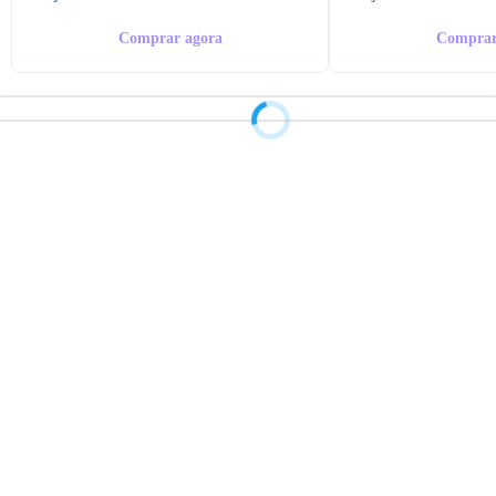
Comprar agora
Comprar