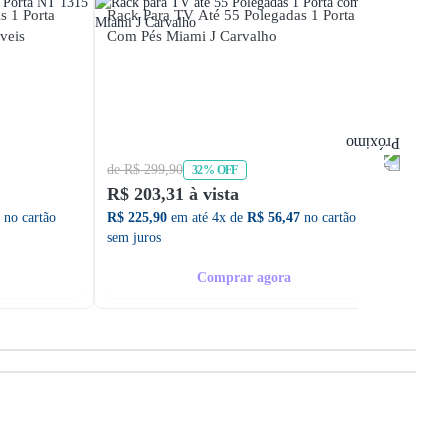
s 1 Porta
Rack Para TV Até 55 Polegadas 1 Porta
Rack 
veis
Com Pés Miami J Carvalho
Polega
Magnu
de R$ 299,90
de R$ 
32% OFF
R$ 203,31 à vista
R$ 66
no cartão
R$ 225,90
em até 4x de
R$ 56,47
no cartão
R$ 735
sem juros
sem ju
Comprar agora