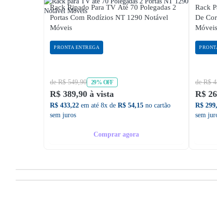
Rack Ripado Para TV Até 70 Polegadas 2
Rack P
Portas Com Rodízios NT 1290 Notável
De Cor
Móveis
Móvei
PRONTA ENTREGA
PRONT
de R$ 549,90
de R$ 4
29% OFF
R$ 389,90 à vista
R$ 26
R$ 433,22
em até 8x de
R$ 54,15
no cartão
R$ 299
sem juros
sem jur
Comprar agora