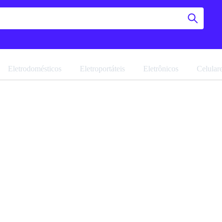
Eletrodomésticos
Eletroportáteis
Eletrônicos
Celular
Rack Par
Viero
Navegue pela 
Favoritar
Ref: 21274.16
Vendido por
M