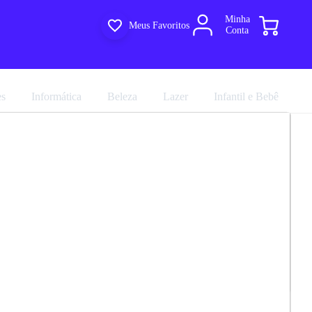
Minha
Meus Favoritos
Conta
es
Informática
Beleza
Lazer
Infantil e Bebê
a TV Até 75 Polegadas 2 Portas Suecia
R$ 827,91
R$ 919,90
em até 10x de
R$ 91,99
no
cartão sem juros
marca
Viero
Avalie agora!
Comprar agora
Compartilhar
.0
ultiloja
e entregue por
Multiloja