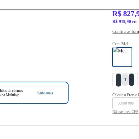
R$ 1.069,90
R$ 827,
R$ 919,90
em 
Confira as for
Cor:
Mel
+
-
hões de clientes
Saiba mais
 na Multiloja
Calcule o Frete e
Não sei meu CEP