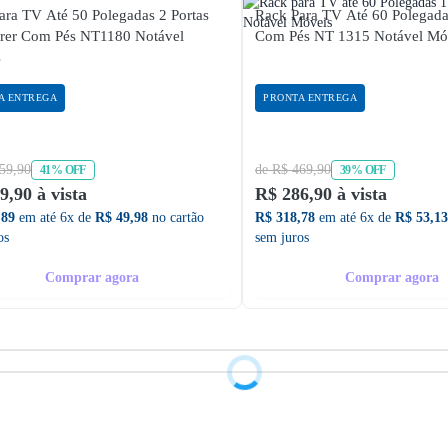
ara TV Até 50 Polegadas 2 Portas
Rack Para TV Até 60 Polegada
rer Com Pés NT1180 Notável
Com Pés NT 1315 Notável Mó
s
A ENTREGA
PRONTA ENTREGA
59,90
de R$ 469,90
41% OFF
39% OFF
9,90 à vista
R$ 286,90 à vista
,89
em até 6x de
R$ 49,98
no cartão
R$ 318,78
em até 6x de
R$ 53,13
os
sem juros
Comprar agora
Comprar agora