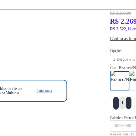
PRONTA ENTR
R$ 3.299,90
R$ 2.26
R$ 2.522,11
em
Confira as for
Opções
2 Berços e 
Cor:
Branco/N
hões de clientes
Saiba mais
 na Multiloja
+
-
Calcule o Frete e
Não sei meu CEP