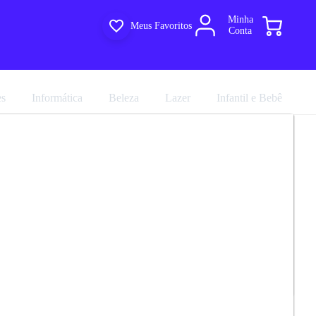
Minha
Meus Favoritos
Conta
es
Informática
Beleza
Lazer
Infantil e Bebê
Bebê Gêmeos Com 2 Berços Mini Cama
R$ 2.269,90
a 6 Gavetas Liza Permóbili
R$ 2.522,11
em até 10x de
R$ 252,21
no cartão sem juros
marca
Permobili
Avalie agora!
Comprar agora
Compartilhar
39.0
ultiloja
e entregue por
Multiloja