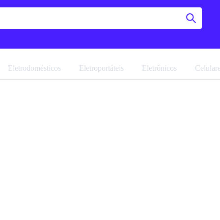
Eletrodomésticos
Eletroportáteis
Eletrônicos
Celular
Quarto 
E Cômod
Navegue pela 
Favoritar
Ref: 21359.35
Vendido por
M