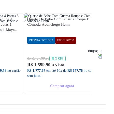
Roupa 4
Quarto De Bebê Com Guarda Roupa E
Quart
vetas 1
Cômoda Aconchego Henn
Porta
Maya
PRONTA ENTREGA
EXCLUSIVO*
PRON
de R$ 2.699,90
de R$ 
41% OFF
R$ 1.599,90 à vista
R$ 1.
9,59
no cartão
R$ 1.777,67
em até 10x de
R$ 177,76
no cartão
R$ 1.3
sem juros
sem ju
Comprar agora