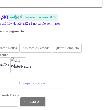
EGA
9,90
no
você economiza 31%
 até 10x de
R$ 252,21
no cartão sem juros
mas de pagamento
Guarda Roupa
2 Berços e Cômoda
Quarto Completo
ature
Comprar agora
 Prazo de Entrega
CALCULAR