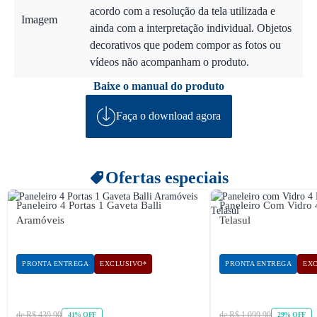
acordo com a resolução da tela utilizada e
Imagem
ainda com a interpretação individual. Objetos
decorativos que podem compor as fotos ou
vídeos não acompanham o produto.
Baixe o manual do produto
Faça o download agora
Ofertas especiais
Paneleiro 4 Portas 1 Gaveta Balli
Paneleiro Com Vidro 
Aramóveis
Telasul
PRONTA ENTREGA
EXCLUSIVO*
PRONTA ENTREGA
EXC
de R$ 439,90
de R$ 1.099,90
41% OFF
29% OFF