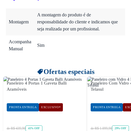
A montagem do produto é de
Montagem
responsabilidade do cliente e indicamos que
seja realizada por um profissional.
Acompanha
Sim
Manual
Ofertas especiais
Paneleiro 4 Portas 1 Gaveta Balli
Paneleiro Com Vidro 
Aramóveis
Telasul
PRONTA ENTREGA
EXCLUSIVO*
PRONTA ENTREGA
EXC
de R$ 439,90
de R$ 1.099,90
41% OFF
29% OFF