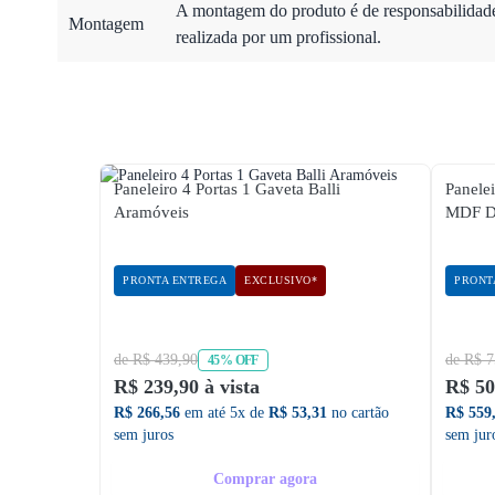
A montagem do produto é de responsabilidade 
Montagem
realizada por um profissional.
Paneleiro 4 Portas 1 Gaveta Balli
Panele
Aramóveis
MDF D
PRONTA ENTREGA
EXCLUSIVO*
PRONT
de R$ 439,90
de R$ 7
45% OFF
R$ 239,90 à vista
R$ 50
R$ 266,56
em até 5x de
R$ 53,31
no cartão
R$ 559
sem juros
sem jur
Comprar agora