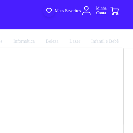
Minha
Meus Favoritos
Conta
es
Informática
Beleza
Lazer
Infantil e Bebê
o 2 Portas 3 Gavetas Princesa Nesher
R$ 836,91
marca
Nesher
R$ 929,90
em até 10x de
R$ 92,99
no
Avalie agora!
cartão sem juros
Compartilhar
Comprar agora
7.0
ultiloja
e entregue por
Multiloja