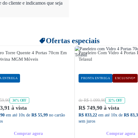
do cliente e indicamos que seja
Ofertas especiais
iro Torre Quente 4 Portas 70cm Em
Paneleiro Com Vidro 4 Portas
ivina MGM Móveis
Telasul
A ENTREGA
PRONTA ENTREGA
EXCLUSIVO*
59,90
de R$ 1.099,90
34% OFF
32% OFF
3,91 à vista
R$ 749,90 à vista
,90
em até 10x de
R$ 55,99
no cartão
R$ 833,22
em até 10x de
R$ 83,
os
sem juros
Comprar agora
Comprar agora