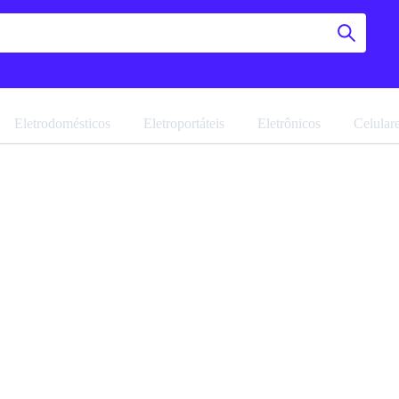
Eletrodomésticos
Eletroportáteis
Eletrônicos
Celular
Paneleir
Navegue pela 
Favoritar
Ref: 6430.313
Vendido por
M
R$ 1.129,90