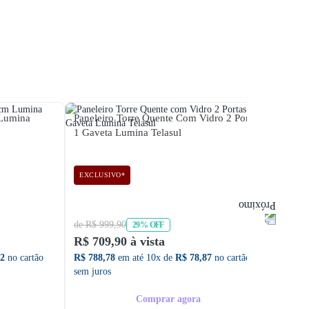
 Lumina
Paneleiro Torre Quente Com Vidro 2 Portas
Panele
1 Gaveta Lumina Telasul
Paran
EXCLUSIVO*
de R$ 999,90
de R$ 
29% OFF
R$ 709,90 à vista
R$ 45
32
no cartão
R$ 788,78
em até 10x de
R$ 78,87
no cartão
R$ 505
sem juros
sem ju
Comprar agora