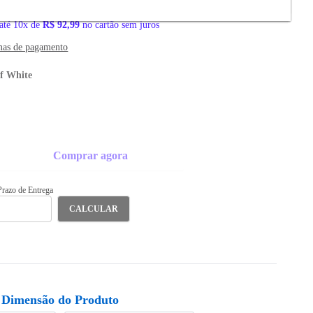
91
no
você economiza 26%
até 10x de
R$ 92,99
no cartão sem juros
mas de pagamento
ff White
Comprar agora
 Prazo de Entrega
CALCULAR
Dimensão do Produto