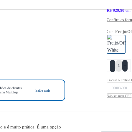
R$ 836,
R$ 929,90
em 
Confira as for
Cor:
Freijó/O
+
-
Calcule o Frete e
hões de clientes
Saiba mais
 na Multiloja
Não sei meu CEP
o e é muito prática. É uma opção