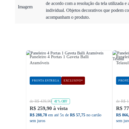
de acordo com a resolução da tela utilizada e 
Imagem
individual. Objetos decorativos que podem co
acompanham o produto.
Paneleiro 4 Portas 1 Gaveta Balli
Panele
Aramóveis
Telasul
PRONTA ENTREGA
EXCLUSIVO*
PRONT
de R$ 439,90
de R$ 1
41% OFF
R$ 259,90 à vista
R$ 77
R$ 288,78
em até 5x de
R$ 57,75
no cartão
R$ 866
sem juros
sem jur