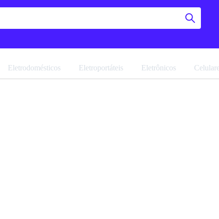
Eletrodomésticos
Eletroportáteis
Eletrônicos
Celular
Panelei
Marques
Navegue pela 
Favoritar
Ref: 19112.1.0
Vendido por
M