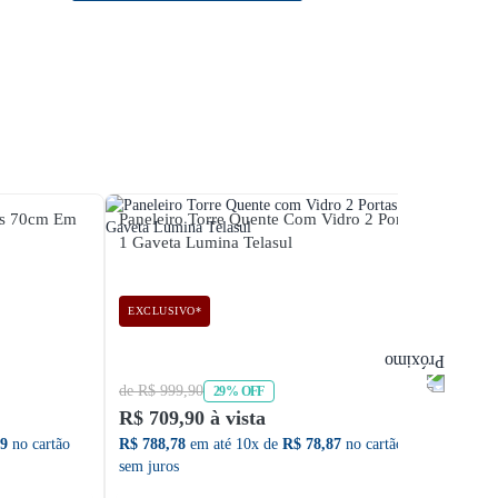
tas 70cm Em
Paneleiro Torre Quente Com Vidro 2 Portas
Panele
1 Gaveta Lumina Telasul
Paran
EXCLUSIVO*
de R$ 999,90
de R$ 
29% OFF
R$ 709,90 à vista
R$ 45
99
no cartão
R$ 788,78
em até 10x de
R$ 78,87
no cartão
R$ 505
sem juros
sem ju