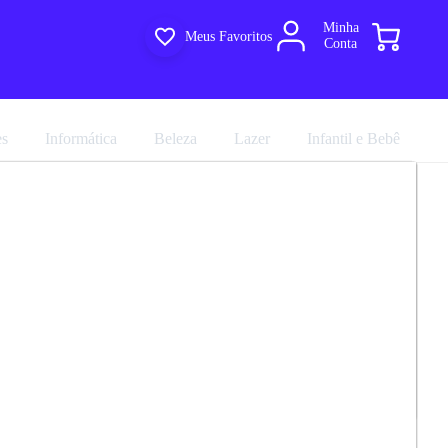
Minha
Meus Favoritos
Conta
es
Informática
Beleza
Lazer
Infantil e Bebê
ro Em MDF 2 Portas 2 Gavetas 70cm
R$ 959,31
a Nesher
R$ 1.065,90
em até 10x de
R$ 106,59
no cartão sem juros
marca
Nesher
Avalie agora!
Comprar agora
Compartilhar
ultiloja
e entregue por
Multiloja