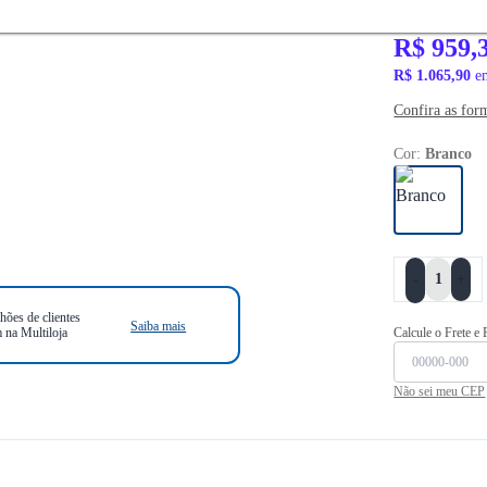
R$ 1.319,90
R$ 959,
R$ 1.065,90
em
Confira as for
Cor:
Branco
+
-
hões de clientes
Saiba mais
 na Multiloja
Calcule o Frete e
Não sei meu CEP