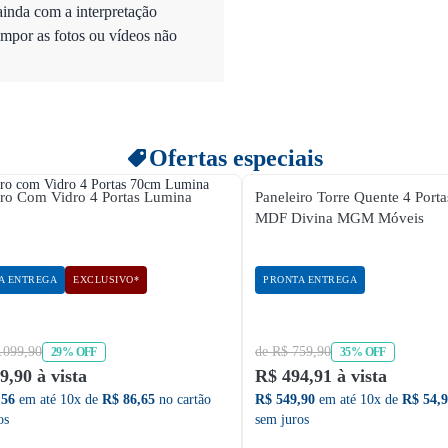
ainda com a interpretação
mpor as fotos ou vídeos não
Ofertas especiais
iro Com Vidro 4 Portas Lumina
Paneleiro Torre Quente 4 Por
MDF Divina MGM Móveis
A ENTREGA
EXCLUSIVO*
PRONTA ENTREGA
.099,90
de R$ 759,90
29% OFF
35% OFF
9,90 à vista
R$ 494,91 à vista
,56
em até 10x de
R$ 86,65
no cartão
R$ 549,90
em até 10x de
R$ 54,
os
sem juros