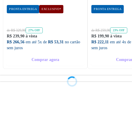
PRONTA ENTREGA
EXCLUSIVO*
PRONTA ENTREGA
de R$ 329,90
de R$ 259,90
27% OFF
23% OFF
R$ 239,90 à vista
R$ 199,90 à vista
R$ 266,56
em até 5x de
R$ 53,31
no cartão
R$ 222,11
em até 4x d
sem juros
sem juros
Comprar agora
Comprar