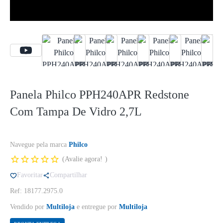
Panela Philco PPH240APR Redstone
Com Tampa De Vidro 2,7L
Navegue pela marca
Philco
Avalie agora!
Favoritar
Compartilhar
Ref: 18177.2975.0
Vendido por
Multiloja
e entregue por
Multiloja