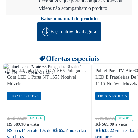
decorativos que podem compor as fotos ou
vídeos não acompanham o produto.
Baixe o manual do produto
Faça o download agora
Ofertas especiais
Painel Ripado Para TV Até 65 Polegadas
Painel Para TV Até 6
Com LED 1 Porta NT 1355 Notável
LED E Prateleiras De 
Móveis
1115 Notável Móveis
PRONTA ENTREGA
PRONTA ENTREGA
de R$ 899,90
de R$ 829,90
34% OFF
31% OFF
R$ 589,90 à vista
R$ 569,90 à vista
R$ 655,44
em até 10x de
R$ 65,54
no cartão
R$ 633,22
em até 10x 
sem juros
sem juros