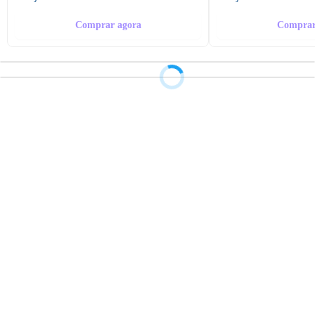
Comprar agora
Comprar