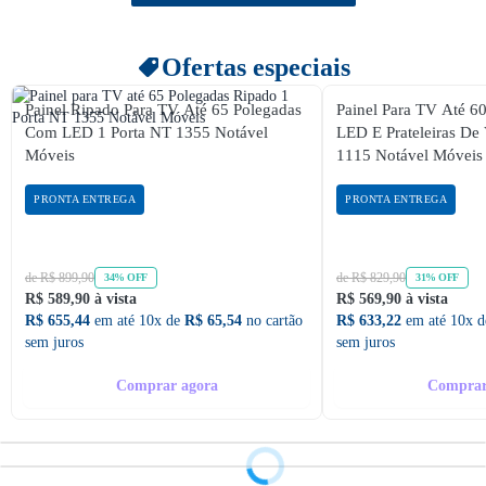
Ofertas especiais
Painel Ripado Para TV Até 65 Polegadas
Painel Para TV Até 6
Com LED 1 Porta NT 1355 Notável
LED E Prateleiras De 
Móveis
1115 Notável Móveis
PRONTA ENTREGA
PRONTA ENTREGA
de R$ 899,90
de R$ 829,90
34% OFF
31% OFF
R$ 589,90 à vista
R$ 569,90 à vista
R$ 655,44
em até 10x de
R$ 65,54
no cartão
R$ 633,22
em até 10x 
sem juros
sem juros
Comprar agora
Comprar