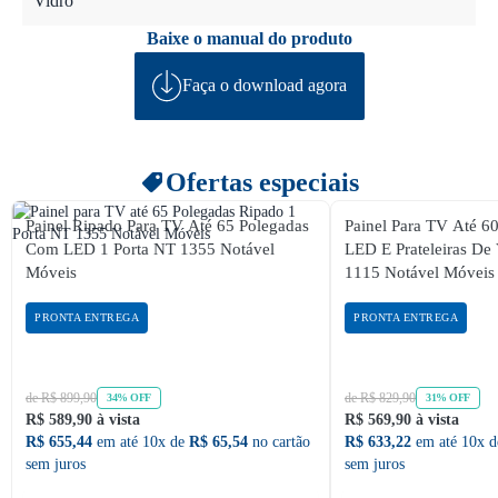
Vidro
Baixe o manual do produto
Faça o download agora
Ofertas especiais
Painel Ripado Para TV Até 65 Polegadas
Painel Para TV Até 6
Com LED 1 Porta NT 1355 Notável
LED E Prateleiras De 
Móveis
1115 Notável Móveis
PRONTA ENTREGA
PRONTA ENTREGA
de R$ 899,90
de R$ 829,90
34% OFF
31% OFF
R$ 589,90 à vista
R$ 569,90 à vista
R$ 655,44
em até 10x de
R$ 65,54
no cartão
R$ 633,22
em até 10x 
sem juros
sem juros