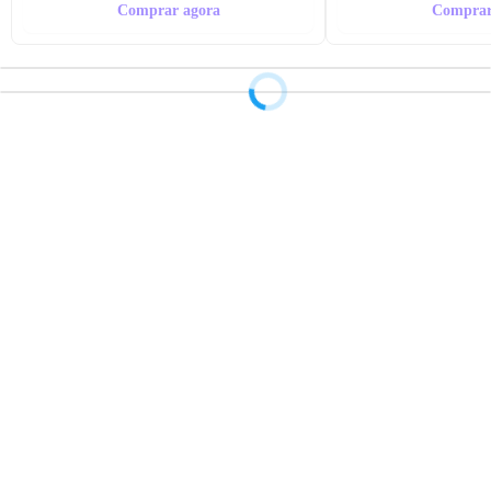
Comprar agora
Comprar