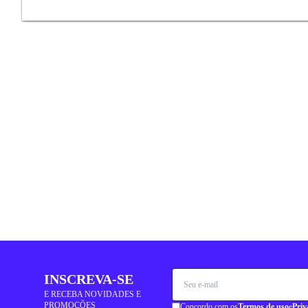
INSCREVA-SE
E RECEBA NOVIDADES E
PROMOÇÕES
Concordo com os
Termos de uso
e
Priv