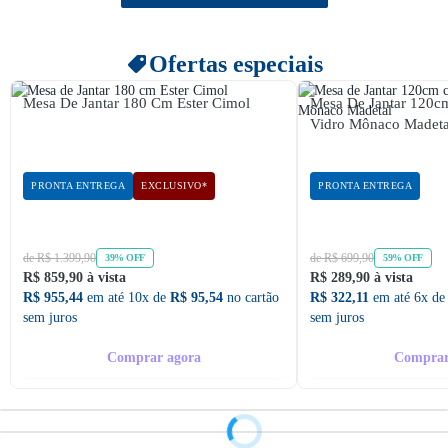
Ofertas especiais
Mesa De Jantar 180 Cm Ester Cimol
Mesa De Jantar 120
Vidro Mônaco Madeta
PRONTA ENTREGA
EXCLUSIVO*
PRONTA ENTREGA
de R$ 1.399,90
de R$ 699,90
39% OFF
59% OFF
R$ 859,90 à vista
R$ 289,90 à vista
R$ 955,44
em até 10x de
R$ 95,54
no cartão
R$ 322,11
em até 6x d
sem juros
sem juros
Comprar agora
Comprar