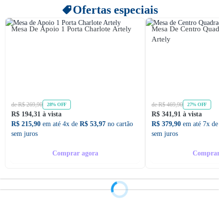
Ofertas especiais
Mesa De Apoio 1 Porta Charlote Artely
Mesa De Centro Quad
Artely
de R$ 269,90
de R$ 469,90
28% OFF
27% OFF
R$ 194,31 à vista
R$ 341,91 à vista
R$ 215,90
em até 4x de
R$ 53,97
no cartão
R$ 379,90
em até 7x d
sem juros
sem juros
Comprar agora
Comprar