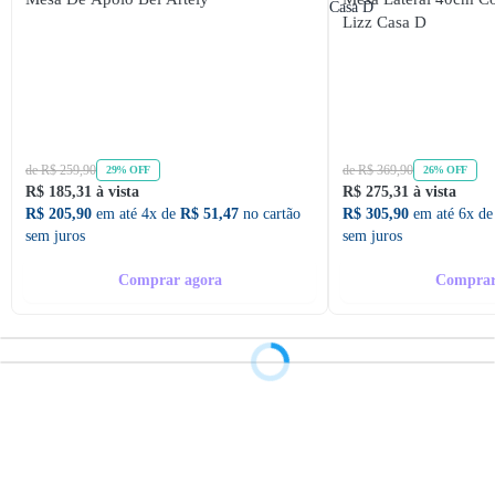
Lizz Casa D
de R$ 259,90
de R$ 369,90
29% OFF
26% OFF
R$ 185,31 à vista
R$ 275,31 à vista
R$ 205,90
em até 4x de
R$ 51,47
no cartão
R$ 305,90
em até 6x d
sem juros
sem juros
Comprar agora
Comprar