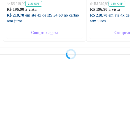
de R$ 249,90
de R$ 319,90
21% OFF
38% OFF
R$ 196,90 à vista
R$ 196,90 à vista
R$ 218,78
em até 4x de
R$ 54,69
no cartão
R$ 218,78
em até 4x d
sem juros
sem juros
Comprar agora
Comprar