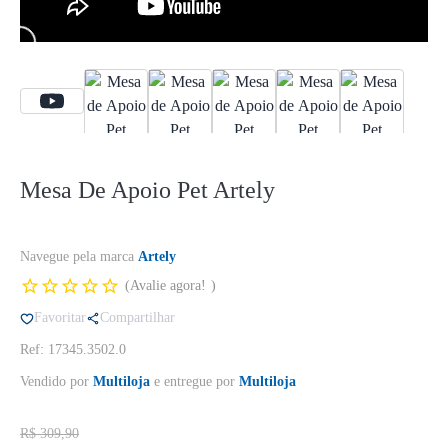
Mesa De Apoio Pet Artely
Navegue pela marca
Artely
Avalie agora!
Favoritar
Compartilhar
Ref: 17345.3502.0
Vendido por
Multiloja
e entregue por
Multiloja
R$ 309,90