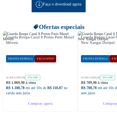
Faça o download agora
Ofertas especiais
Guarda Roupa Casal 8 Portas Paris Maxel
Guarda Roupa Casal 
Móveis
New Xangai Doripel
PRONTA ENTREGA
EXCLUSIVO*
PRONTA ENTREGA
EXC
de R$ 1.699,90
de R$ 1.089,90
37% OFF
35% OFF
R$ 1.069,90 à vista
R$ 709,90 à vista
R$ 1.188,78
em até 10x de
R$ 118,87
no
R$ 788,78
em até 10x 
cartão sem juros
sem juros
Comprar agora
Comprar