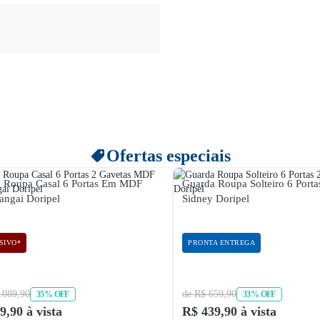
Ofertas especiais
 Roupa Casal 6 Portas Em MDF
Guarda Roupa Solteiro 6 Porta
ngai Doripel
Sidney Doripel
SIVO*
PRONTA ENTREGA
.089,90
de R$ 659,90
35% OFF
33% OFF
9,90 à vista
R$ 439,90 à vista