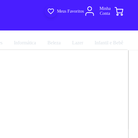
Minha
Meus Favoritos
Conta
es
Informática
Beleza
Lazer
Infantil e Bebê
oupa Solteiro 4 Portas Com Pés Ibiza
R$ 4.999,90
Nathalia
R$ 5.555,44
em até 10x de
R$ 555,54
no cartão sem juros
marca
Moveis Nathalia
Avalie agora!
Comprar agora
Compartilhar
33.0
ultiloja
e entregue por
Multiloja