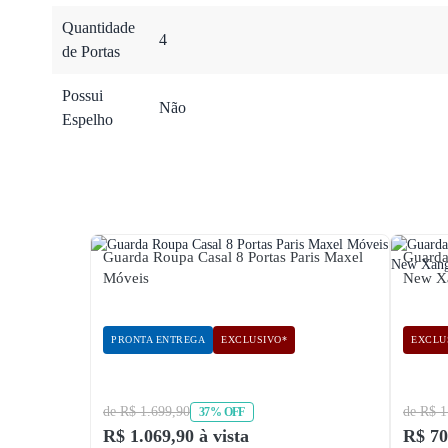
Quantidade
4
de Portas
Possui
Não
Espelho
Guarda Roupa Casal 8 Portas Paris Maxel
Guarda
Móveis
New Xa
PRONTA ENTREGA
EXCLUSIVO*
EXCLU
de R$ 1.699,90
de R$ 1
37% OFF
R$ 1.069,90 à vista
R$ 70