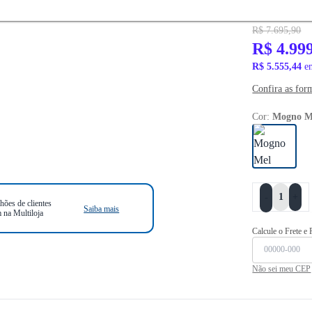
PRONTA ENTR
R$ 7.695,90
R$ 4.99
R$ 5.555,44
em
Confira as for
Cor:
Mogno M
+
-
hões de clientes
Saiba mais
 na Multiloja
Calcule o Frete e
Não sei meu CEP