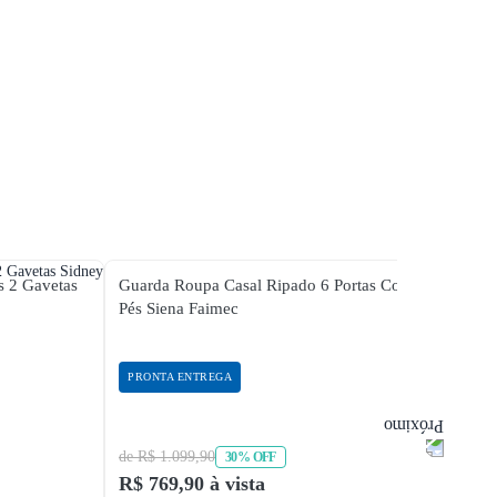
s 2 Gavetas
Guarda Roupa Casal Ripado 6 Portas Com
Guard
Pés Siena Faimec
De Co
PRONTA ENTREGA
PRON
de R$ 1.099,90
de R$ 
30% OFF
R$ 769,90 à vista
R$ 79