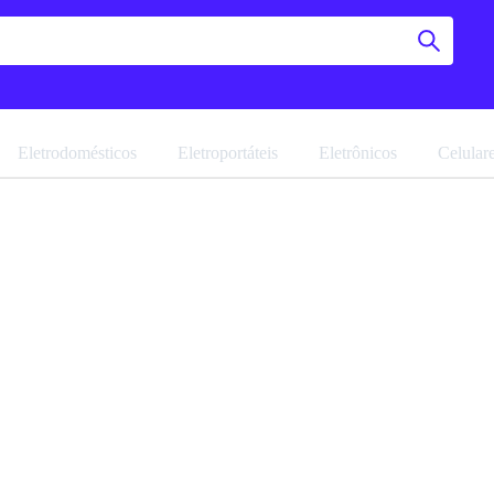
Eletrodomésticos
Eletroportáteis
Eletrônicos
Celular
Guarda R
Móveis 
Navegue pela 
Favoritar
Ref: 20828.81
Vendido por
M