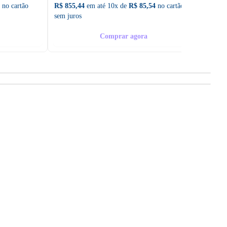
no cartão
R$ 855,44
em até 10x de
R$ 85,54
no cartão
R$ 888
sem juros
sem ju
Comprar agora