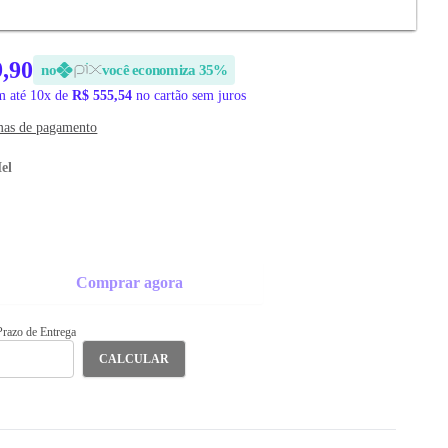
EGA
9,90
no
você economiza 35%
 até 10x de
R$ 555,54
no cartão sem juros
mas de pagamento
el
Comprar agora
 Prazo de Entrega
CALCULAR