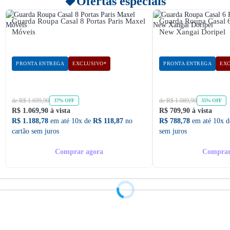
Ofertas especiais
Guarda Roupa Casal 8 Portas Paris Maxel
Guarda Roupa Casal 
Móveis
New Xangai Doripel
PRONTA ENTREGA
EXCLUSIVO*
PRONTA ENTREGA
EXC
de R$ 1.699,90
de R$ 1.089,90
37% OFF
35% OFF
R$ 1.069,90 à vista
R$ 709,90 à vista
R$ 1.188,78
em até 10x de
R$ 118,87
no
R$ 788,78
em até 10x 
cartão sem juros
sem juros
Comprar agora
Comprar