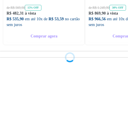
de R$ 569,90
de R$ 1.249,90
15% OFF
30% OFF
R$ 482,31 à vista
R$ 869,90 à vista
R$ 535,90
em até 10x de
R$ 53,59
no cartão
R$ 966,56
em até 10x 
sem juros
sem juros
Comprar agora
Comprar