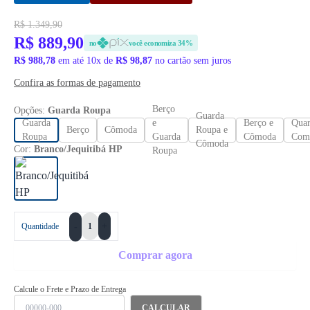
R$ 1.349,90
R$ 889,90
no
você economiza 34%
R$ 988,78
em até 10x de
R$ 98,87
no cartão sem juros
Confira as formas de pagamento
Berço
Opções:
Guarda Roupa
Guarda
Guarda
e
Berço e
Quar
Berço
Cômoda
Roupa e
Roupa
Guarda
Cômoda
Com
Cômoda
Cor:
Branco/Jequitibá HP
Roupa
+
Quantidade
-
Comprar agora
Calcule o Frete e Prazo de Entrega
CALCULAR