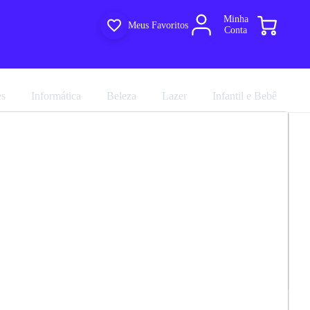
Minha
Meus Favoritos
Conta
es
Informática
Beleza
Lazer
Infantil e Bebê
Roupa Casal 6 Portas Com Pés Em MDF
R$ 2.408,31
 New Gelius
R$ 2.675,90
em até 10x de
R$ 267,59
no cartão sem juros
marca
Gelius
Avalie agora!
Comprar agora
Compartilhar
88.0
ultiloja
e entregue por
Multiloja