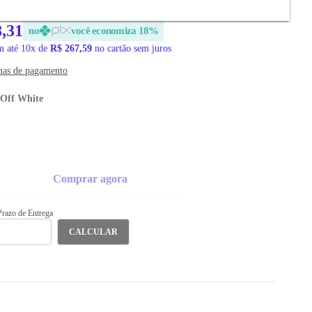
8,31
no
você economiza 18%
 até 10x de
R$ 267,59
no cartão sem juros
mas de pagamento
/Off White
Comprar agora
 Prazo de Entrega
CALCULAR