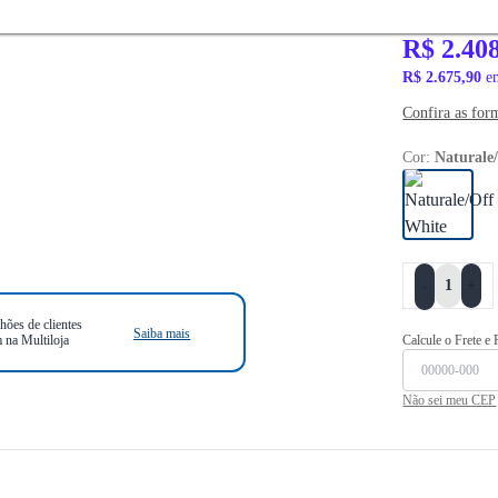
R$ 2.939,90
R$ 2.40
R$ 2.675,90
em
Confira as for
Cor:
Naturale
+
-
hões de clientes
Saiba mais
 na Multiloja
Calcule o Frete e
Não sei meu CEP