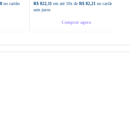
98
no cartão
R$ 822,11
em até 10x de
R$ 82,21
no cartão
R$ 1.4
sem juros
sem ju
Comprar agora