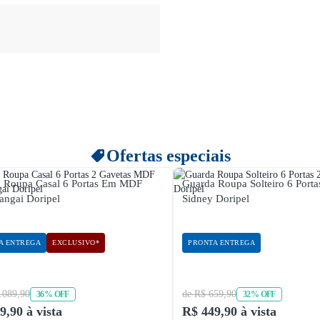
Ofertas especiais
 Roupa Casal 6 Portas Em MDF
Guarda Roupa Solteiro 6 Porta
ngai Doripel
Sidney Doripel
A ENTREGA
EXCLUSIVO*
PRONTA ENTREGA
.089,90
de R$ 659,90
36% OFF
32% OFF
9,90 à vista
R$ 449,90 à vista