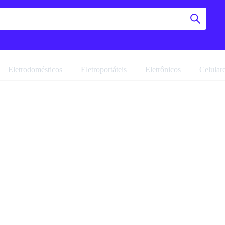
Eletrodomésticos
Eletroportáteis
Eletrônicos
Celular
Guarda 
Absolut
Navegue pela 
Favoritar
Ref: 18325.32
Vendido por
M