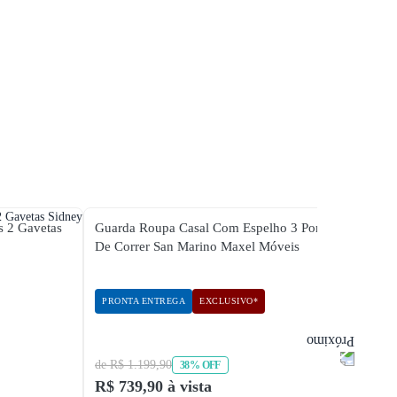
s 2 Gavetas
Guarda Roupa Casal Com Espelho 3 Portas
Guard
De Correr San Marino Maxel Móveis
Em MD
PRONTA ENTREGA
EXCLUSIVO*
PRON
de R$ 1.199,90
de R$ 
38% OFF
R$ 739,90 à vista
R$ 1.