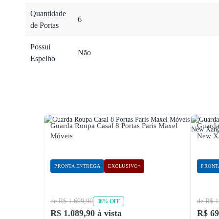
Quantidade
6
de Portas
Possui
Não
Espelho
Guarda Roupa Casal 8 Portas Paris Maxel
Guarda
Móveis
New Xa
PRONTA ENTREGA
EXCLUSIVO*
PRONT
de R$ 1.699,90
de R$ 1
36% OFF
R$ 1.089,90 à vista
R$ 69