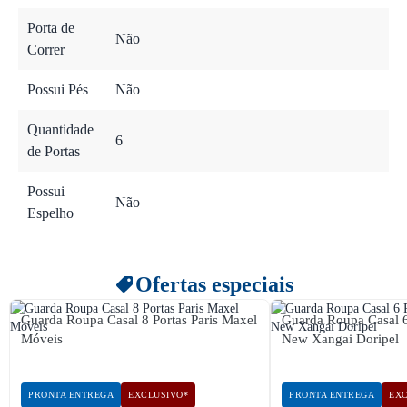
Porta de
Não
Correr
Possui Pés
Não
Quantidade
6
de Portas
Possui
Não
Espelho
Ofertas especiais
Guarda Roupa Casal 8 Portas Paris Maxel
Guarda Roupa Casal 
Móveis
New Xangai Doripel
PRONTA ENTREGA
EXCLUSIVO*
PRONTA ENTREGA
EXC