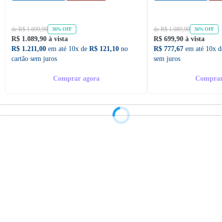
de R$ 1.699,90
de R$ 1.089,90
36% OFF
36% OFF
R$ 1.089,90 à vista
R$ 699,90 à vista
R$ 1.211,00
em até 10x de
R$ 121,10
no
R$ 777,67
em até 10x 
cartão sem juros
sem juros
Comprar agora
Comprar