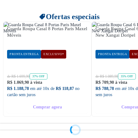
Ofertas especiais
Guarda Roupa Casal 8 Portas Paris Maxel
Guarda Roupa Casal 
Móveis
New Xangai Doripel
PRONTA ENTREGA
EXCLUSIVO*
PRONTA ENTREGA
EXC
de R$ 1.699,90
de R$ 1.089,90
37% OFF
35% OFF
R$ 1.069,90 à vista
R$ 709,90 à vista
R$ 1.188,78
em até 10x de
R$ 118,87
no
R$ 788,78
em até 10x 
cartão sem juros
sem juros
Comprar agora
Comprar