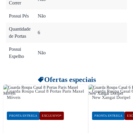
Correr
Possui Pés
Não
Quantidade
6
de Portas
Possui
Não
Espelho
Ofertas especiais
Guarda Roupa Casal 8 Portas Paris Maxel
Guarda Roupa Casal 
Móveis
New Xangai Doripel
PRONTA ENTREGA
EXCLUSIVO*
PRONTA ENTREGA
EXC