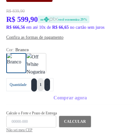
R$ 839,90
R$ 599,90
no
você economiza 29%
R$ 666,56
em até 10x de
R$ 66,65
no cartão sem juros
Confira as formas de pagamento
Cor:
Branco
+
Quantidade
-
Comprar agora
Calcule o Frete e Prazo de Entrega
CALCULAR
Não sei meu CEP