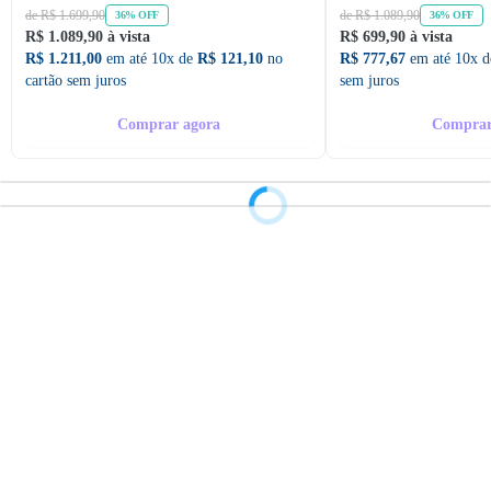
de R$ 1.699,90
de R$ 1.089,90
36% OFF
36% OFF
R$ 1.089,90 à vista
R$ 699,90 à vista
R$ 1.211,00
em até 10x de
R$ 121,10
no
R$ 777,67
em até 10x 
cartão sem juros
sem juros
Comprar agora
Comprar