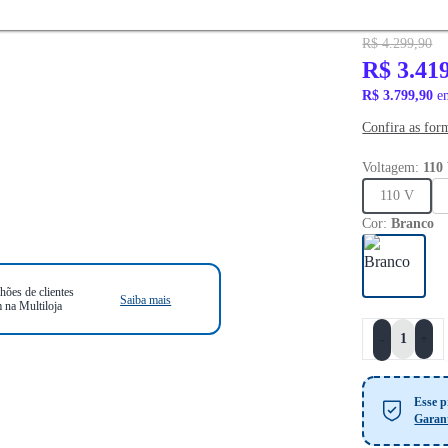
PRONTA ENTR
R$ 4.299,90
R$ 3.41
R$ 3.799,90
em
Confira as for
Voltagem:
110
110 V
Cor:
Branco
hões de clientes
Saiba mais
 na Multiloja
+
-
Esse p
Garan