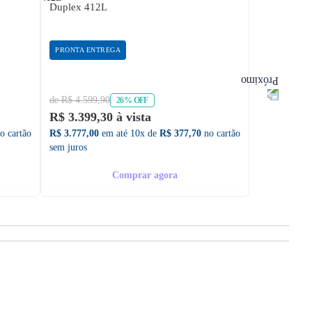
Duplex 412L
Inverter Sma
PRONTA ENTREGA
PRONTA ENT
de R$ 4.599,90
de R$ 7.299,
26% OFF
R$ 3.399,30 à vista
R$ 4.999,5
o cartão
R$ 3.777,00
em até 10x de
R$ 377,70
no cartão
R$ 5.555,00
sem juros
sem juros
Comprar agora