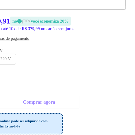
EGA
9,91
no
você economiza 20%
 até 10x de
R$ 379,99
no cartão sem juros
mas de pagamento
 V
220 V
Comprar agora
roduto pode ser adquirido com
tia Estendida