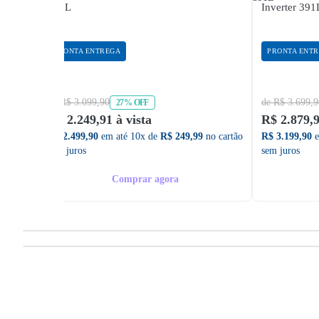
410L
Inverter 391
PRONTA ENTREGA
PRONTA ENT
de R$ 3.099,90
de R$ 3.699,9
27% OFF
R$ 2.249,91 à vista
R$ 2.879,9
R$ 2.499,90
em até 10x de
R$ 249,99
no cartão
R$ 3.199,90
e
sem juros
sem juros
Comprar agora