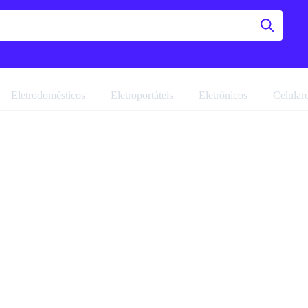
Eletrodomésticos
Eletroportáteis
Eletrônicos
Celular
Geladeir
480L
Navegue pela 
Favoritar
Ref: 20538.1.2
Vendido por
M