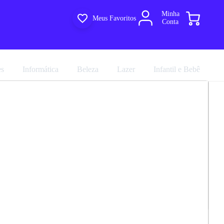
Minha
Meus Favoritos
Conta
es
Informática
Beleza
Lazer
Infantil e Bebê
a Electrolux TF71 Frost Free Duplex
R$ 3.419,91
R$ 3.799,90
em até 10x de
R$ 379,99
no cartão sem juros
marca
Electrolux
Avalie agora!
Comprar agora
Compartilhar
ultiloja
e entregue por
Multiloja